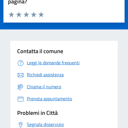
pagina?
Valuta da 1 a 5 stelle la pagina
Domanda
Valuta 1 stelle su 5
Valuta 2 stelle su 5
Valuta 3 stelle su 5
Valuta 4 stelle su 5
Valuta 5 stelle su 5
Contatta il comune
Leggi le domande frequenti
Richiedi assistenza
Chiama il numero
Prenota appuntamento
Problemi in Città
Segnala disservizio