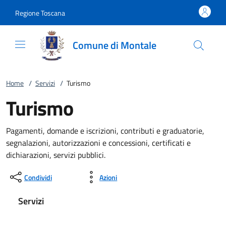
Vai al contenuto
accedi al menu
footer.enter
Regione Toscana
Comune di Montale
Home
/
Servizi
/
Turismo
Turismo
Pagamenti, domande e iscrizioni, contributi e graduatorie,
segnalazioni, autorizzazioni e concessioni, certificati e
dichiarazioni, servizi pubblici.
Condividi
Azioni
Servizi