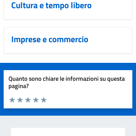
Cultura e tempo libero
Imprese e commercio
Quanto sono chiare le informazioni su questa
pagina?
Valuta da 1 a 5 stelle la pagina
Domanda
Valuta 1 stelle su 5
Valuta 2 stelle su 5
Valuta 3 stelle su 5
Valuta 4 stelle su 5
Valuta 5 stelle su 5