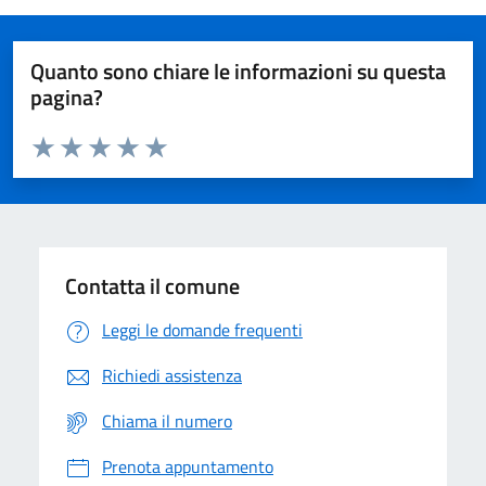
Quanto sono chiare le informazioni su questa
pagina?
Valuta da 1 a 5 stelle la pagina
Domanda
Valuta 1 stelle su 5
Valuta 2 stelle su 5
Valuta 3 stelle su 5
Valuta 4 stelle su 5
Valuta 5 stelle su 5
Contatta il comune
Leggi le domande frequenti
Richiedi assistenza
Chiama il numero
Prenota appuntamento