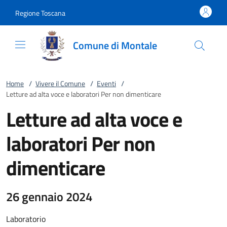
Vai al contenuto
accedi al menu
footer.enter
Regione Toscana
Comune di Montale
Home
/
Vivere il Comune
/
Eventi
/
Letture ad alta voce e laboratori Per non dimenticare
Letture ad alta voce e
laboratori Per non
dimenticare
26 gennaio 2024
Laboratorio