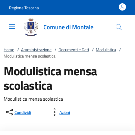
Vai al contenuto
accedi al menu
footer.enter
Regione Toscana
Comune di Montale
Home
/
Amministrazione
/
Documenti e Dati
/
Modulistica
/
Modulistica mensa scolastica
Modulistica mensa
scolastica
Modulistica mensa scolastica
Condividi
Azioni