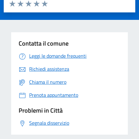
Valuta da 1 a 5 stelle la pagina
Domanda
Valuta 1 stelle su 5
Valuta 2 stelle su 5
Valuta 3 stelle su 5
Valuta 4 stelle su 5
Valuta 5 stelle su 5
Contatta il comune
Leggi le domande frequenti
Richiedi assistenza
Chiama il numero
Prenota appuntamento
Problemi in Città
Segnala disservizio