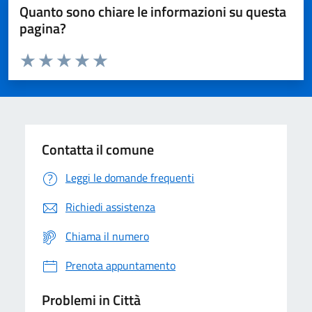
Quanto sono chiare le informazioni su questa
pagina?
Valuta da 1 a 5 stelle la pagina
Domanda
Valuta 1 stelle su 5
Valuta 2 stelle su 5
Valuta 3 stelle su 5
Valuta 4 stelle su 5
Valuta 5 stelle su 5
Contatta il comune
Leggi le domande frequenti
Richiedi assistenza
Chiama il numero
Prenota appuntamento
Problemi in Città