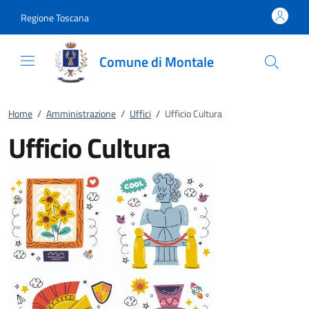
Vai al contenuto
accedi al menu
footer.enter
Regione Toscana
Comune di Montale
Home
/
Amministrazione
/
Uffici
/
Ufficio Cultura
Ufficio Cultura