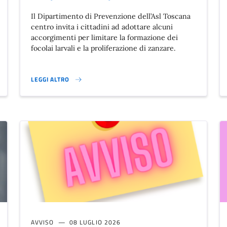
Il Dipartimento di Prevenzione dell’Asl Toscana
centro invita i cittadini ad adottare alcuni
accorgimenti per limitare la formazione dei
focolai larvali e la proliferazione di zanzare.
LEGGI ALTRO
TA FIRME}
ZANZARE, LA PREVENZIONE PARTE DAI COMPORTAMENTI QUOTID
AVVISO
08 LUGLIO 2026