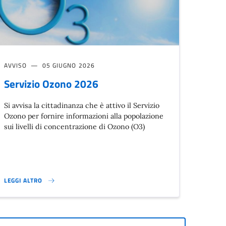
AVVISO
05 GIUGNO 2026
Servizio Ozono 2026
Si avvisa la cittadinanza che è attivo il Servizio
Ozono per fornire informazioni alla popolazione
sui livelli di concentrazione di Ozono (O3)
LEGGI ALTRO
ENTI DEL COMUNE DI MONTALE CON IL FSUE}
SERVIZIO OZONO 2026}