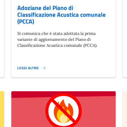
Adoziane del Piano di
Classificazione Acustica comunale
(PCCA)
Si comunica che è stata adottata la prima
variante di aggiornamento del Piano di
Classificazione Acustica comunale (PCCA).
LEGGI ALTRO
ADOZIANE DEL PIANO DI CLASSIFICAZIONE ACUSTICA COMUNALE