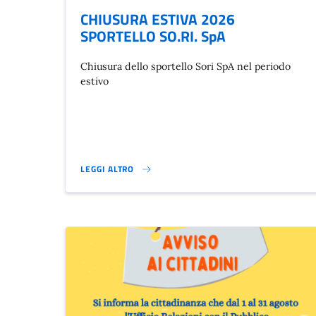
CHIUSURA ESTIVA 2026
SPORTELLO SO.RI. SpA
Chiusura dello sportello Sori SpA nel periodo
estivo
LEGGI ALTRO
CHIUSURA ESTIVA 2026 SPORTELLO SO.RI. SPA}