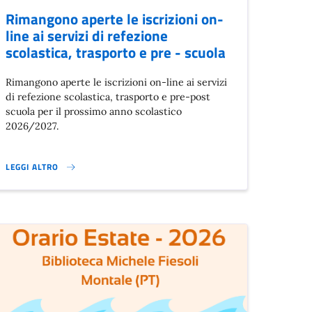
Rimangono aperte le iscrizioni on-
line ai servizi di refezione
scolastica, trasporto e pre - scuola
Rimangono aperte le iscrizioni on-line ai servizi
di refezione scolastica, trasporto e pre-post
scuola per il prossimo anno scolastico
2026/2027.
LEGGI ALTRO
 (PCCA)}
RIMANGONO APERTE LE ISCRIZIONI ON-LINE AI SERVIZI DI REFEZIONE S