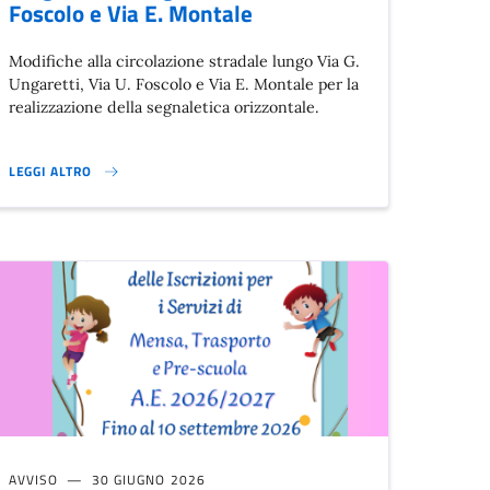
Foscolo e Via E. Montale
Modifiche alla circolazione stradale lungo Via G.
Ungaretti, Via U. Foscolo e Via E. Montale per la
realizzazione della segnaletica orizzontale.
LEGGI ALTRO
IANI}
MODIFICHE ALLA CIRCOLAZIONE STRADALE LUNGO VIA G. UNGARETTI, VIA
AVVISO
30 GIUGNO 2026