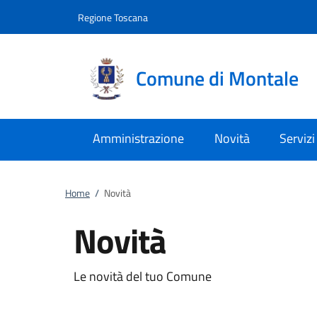
Vai al contenuto
accedi al menu
footer.enter
Regione Toscana
Comune di Montale
Amministrazione
Novità
Servizi
Home
/
Novità
Novità
Le novità del tuo Comune