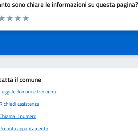
nto sono chiare le informazioni su questa pagina
 da 1 a 5 stelle la pagina
anda
ta 1 stelle su 5
Valuta 2 stelle su 5
Valuta 3 stelle su 5
Valuta 4 stelle su 5
Valuta 5 stelle su 5
tatta il comune
Leggi le domande frequenti
Richiedi assistenza
Chiama il numero
Prenota appuntamento