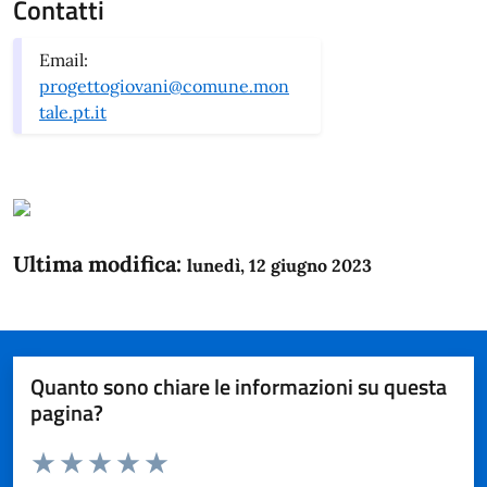
Contatti
Email:
progettogiovani@comune.mon
tale.pt.it
Ultima modifica:
lunedì, 12 giugno 2023
Quanto sono chiare le informazioni su questa
pagina?
Valuta da 1 a 5 stelle la pagina
Domanda