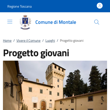
Vai al contenuto
accedi al menu
footer.enter
Regione Toscana
Comune di Montale
Home
/
Vivere il Comune
/
Luoghi
/
Progetto giovani
Progetto giovani