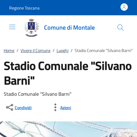
Vai al contenuto
accedi al menu
footer.enter
Regione Toscana
Comune di Montale
Home
/
Vivere il Comune
/
Luoghi
/
Stadio Comunale "Silvano Barni"
Stadio Comunale "Silvano
Barni"
Stadio Comunale "Silvano Barni"
Condividi
Azioni