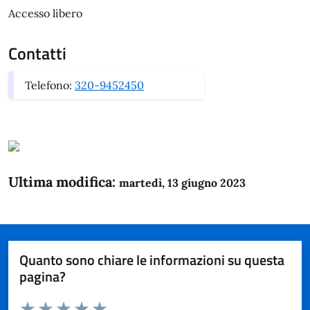
Accesso libero
Contatti
Telefono:
320-9452450
Ultima modifica:
martedì, 13 giugno 2023
Quanto sono chiare le informazioni su questa
pagina?
Valuta da 1 a 5 stelle la pagina
Domanda