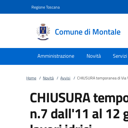
Vai al contenuto
accedi al menu
footer.enter
Regione Toscana
Comune di Montale
Amministrazione
Novità
Servizi
Home
/
Novità
/
Avvisi
/
CHIUSURA temporanea di Via Vol
CHIUSURA tempor
n.7 dall'11 al 12