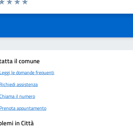
anda
ta 1 stelle su 5
Valuta 2 stelle su 5
Valuta 3 stelle su 5
Valuta 4 stelle su 5
Valuta 5 stelle su 5
tatta il comune
Leggi le domande frequenti
Richiedi assistenza
Chiama il numero
Prenota appuntamento
lemi in Città