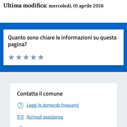
Ultima modifica:
mercoledì, 01 aprile 2026
Quanto sono chiare le informazioni su questa
pagina?
Valuta da 1 a 5 stelle la pagina
Domanda
Valuta 1 stelle su 5
Valuta 2 stelle su 5
Valuta 3 stelle su 5
Valuta 4 stelle su 5
Valuta 5 stelle su 5
Contatta il comune
Leggi le domande frequenti
Richiedi assistenza