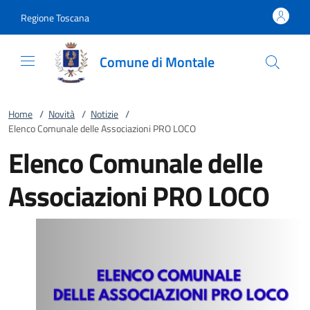
Vai al contenuto
accedi al menu
footer.enter
Regione Toscana
Comune di Montale
Home
/
Novità
/
Notizie
/
Elenco Comunale delle Associazioni PRO LOCO
Elenco Comunale delle
Associazioni PRO LOCO