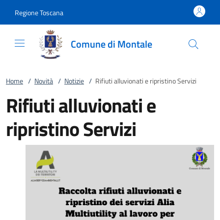
Vai al contenuto
accedi al menu
footer.enter
Regione Toscana
Comune di Montale
Home
/
Novità
/
Notizie
/
Rifiuti alluvionati e ripristino Servizi
Rifiuti alluvionati e
ripristino Servizi