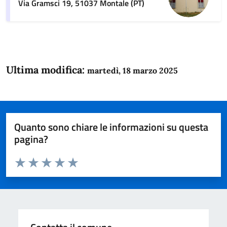
Via Gramsci 19, 51037 Montale (PT)
Ultima modifica:
martedì, 18 marzo 2025
Quanto sono chiare le informazioni su questa
pagina?
Valuta da 1 a 5 stelle la pagina
Domanda
Valuta 1 stelle su 5
Valuta 2 stelle su 5
Valuta 3 stelle su 5
Valuta 4 stelle su 5
Valuta 5 stelle su 5