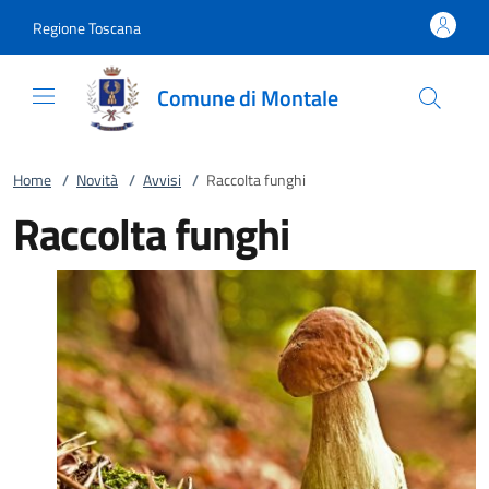
Vai al contenuto
accedi al menu
footer.enter
Regione Toscana
Comune di Montale
Home
/
Novità
/
Avvisi
/
Raccolta funghi
Raccolta funghi