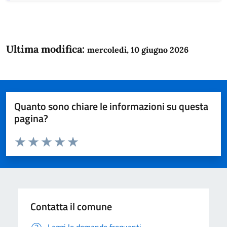
Ultima modifica:
mercoledì, 10 giugno 2026
Quanto sono chiare le informazioni su questa
pagina?
Valuta da 1 a 5 stelle la pagina
Domanda
Valuta 1 stelle su 5
Valuta 2 stelle su 5
Valuta 3 stelle su 5
Valuta 4 stelle su 5
Valuta 5 stelle su 5
Contatta il comune
Leggi le domande frequenti