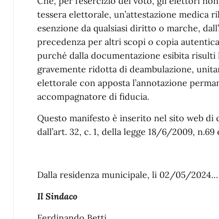
Che, per l’esercizio del voto, gli elettori n
tessera elettorale, un’attestazione medica ri
esenzione da qualsiasi diritto o marche, dall
precedenza per altri scopi o copia autentica
purché dalla documentazione esibita risulti l
gravemente ridotta di deambulazione, unitame
elettorale con apposta l’annotazione permane
accompagnatore di fiducia.
Questo manifesto è inserito nel sito web d
dall’art. 32, c. 1, della legge 18/6/2009, n.69 e 
Dalla residenza municipale, li 02/05/2024…
Il Sindaco
Ferdinando Betti