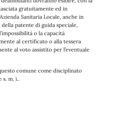
on deambulanti dovranno esibire, con la
lasciata gratuitamente ed in
’Azienda Sanitaria Locale, anche in
 della patente di guida speciale,
’impossibilità o la capacità
nte al certificato o alla tessera
nte al voto assistito per l’eventuale
i questo comune come disciplinato
s. m. i..