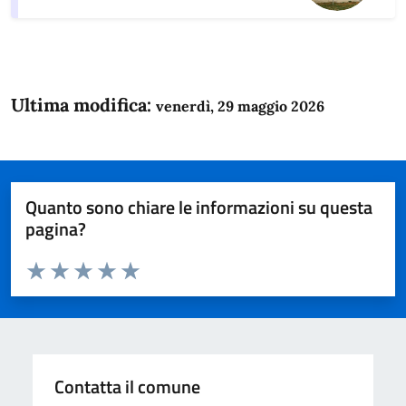
Ultima modifica:
venerdì, 29 maggio 2026
Quanto sono chiare le informazioni su questa
pagina?
Valuta da 1 a 5 stelle la pagina
Domanda
Valuta 1 stelle su 5
Valuta 2 stelle su 5
Valuta 3 stelle su 5
Valuta 4 stelle su 5
Valuta 5 stelle su 5
Contatta il comune