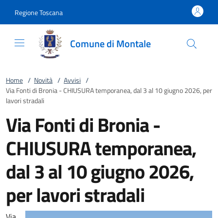
Vai al contenuto
accedi al menu
footer.enter
Regione Toscana
Comune di Montale
Home
/
Novità
/
Avvisi
/
Via Fonti di Bronia - CHIUSURA temporanea, dal 3 al 10 giugno 2026, per
lavori stradali
Via Fonti di Bronia -
CHIUSURA temporanea,
dal 3 al 10 giugno 2026,
per lavori stradali
Via