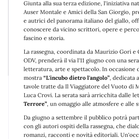
Giunta alla sua terza edizione, l'iniziativa na
Auser Montale e Amici della San Giorgio, pr
e autrici del panorama italiano del giallo, o
conoscere da vicino scrittori, opere e percor
fascino e storia.
La rassegna, coordinata da Maurizio Gori e G
ODV, prenderà il via l'11 giugno con una ser
letteratura, arte e spettacolo. In occasione d
mostra
“L'incubo dietro l'angolo”
, dedicata 
tavole tratte da Il Viaggiatore del Vuoto di 
Luca Crovi. La serata sarà arricchita dalle l
Terrore”
, un omaggio alle atmosfere e alle s
Da giugno a settembre il pubblico potrà par
con gli autori ospiti della rassegna, che di
romanzi, racconti e novità editoriali. Un'oc