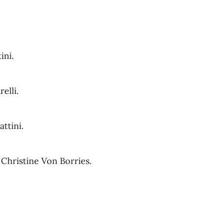
ini.
elli.
ttini.
Christine Von Borries.