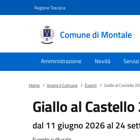
Vai al contenuto
accedi al menu
footer.enter
Regione Toscana
Comune di Montale
Amministrazione
Novità
Servizi
Home
/
Vivere il Comune
/
Eventi
/
Giallo al Castello 2
Giallo al Castell
dal 11 giugno 2026 al 24 se
Evento culturale