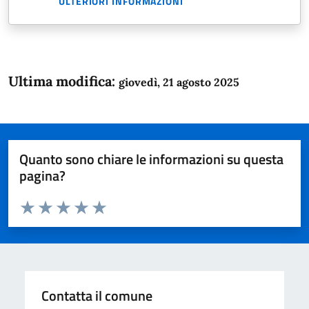
ULTERIORI INFORMAZIONI
Ultima modifica:
giovedì, 21 agosto 2025
Quanto sono chiare le informazioni su questa
pagina?
Valuta da 1 a 5 stelle la pagina
Domanda
Valuta 1 stelle su 5
Valuta 2 stelle su 5
Valuta 3 stelle su 5
Valuta 4 stelle su 5
Valuta 5 stelle su 5
Contatta il comune