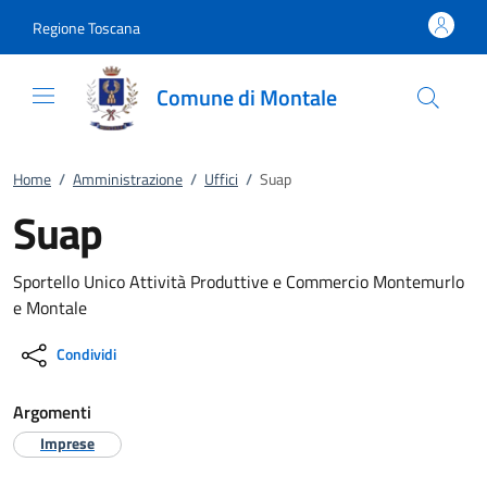
Vai al contenuto
accedi al menu
footer.enter
Regione Toscana
Comune di Montale
Home
/
Amministrazione
/
Uffici
/
Suap
Suap
Sportello Unico Attività Produttive e Commercio Montemurlo
e Montale
Condividi
Argomenti
Imprese